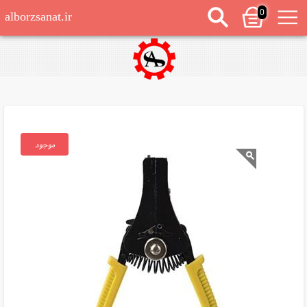
0
alborzsanat.ir
موجود