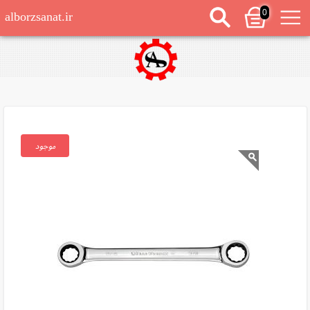
0
alborzsanat.ir
موجود